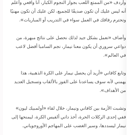
وأردف «من الممتع اللعب بجوار النجوم الكبار، أنا واقعي وأعلم
أنه ليس عليك أن تكون صديقًا للجميع، لكن عليك أن تكون مهنيًا
وتحترم رفاقك في العمل سواء في التدريب أو المباريات».
وأضاف «نعمل بشكل جيد لذلك نحصل على نتائج مبهرة، من
دواعي سروري أن يكون معنا نيمار، نجم السامبا أفضل لاعب
في العالم».
وتابع كافاني «أريد أن يحصل نيمار على الكرة الذهبية، هذا
يهمني لأنه سوف يساعدنا على الفوز بالألقاب وتسجيل العديد
من الأهداف».
ونشبت الأزمة بين كافاني ونيمار، خلال لقاء «أولمبيك ليون»
ففي إحدى الركلات الحرة، أخذ داني ألفيس الكرة، ليمنحها إلى
نيمار ليسددها، وسير الغضب على المهاجم الأوروجوياني.