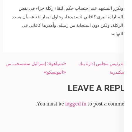
وتكرر المشهد عند احتساب حكم اللقاء ركلة جزاء في نفس
المباراة، انبرى كافاني لتسديدها، وحاول نيمار إقناعه بأن يسدد
الركلة، ولكن دون استجابة من زميله، وأهدرها كافاني في
النهاية.
Post
وفاة رئيس مجلس إدارة بنك
«نتنياهو»: إسرائيل ستنسحب من
navigation
الإسكندرية
«اليونسكو»
LEAVE A REPLY
You must be
logged in
to post a comment.