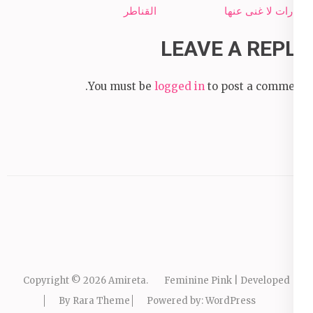
navigation
قرارات لا غنى عنها
القناطر
LEAVE A REPLY
You must be
logged in
to post a comment.
Copyright © 2026
Amireta
.
Feminine Pink | Developed
By
Rara Theme
Powered by:
WordPress