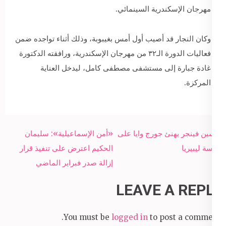
مهرجان الإسكندرية السينمائي.
وكان النجار قد أصيب أول أمس بغيبوبة، وذلك أثناء تواجده ضمن
فعاليات الدورة الـ٣٢ من مهرجان الإسكندرية، ورافقته الدكتورة
غادة جبارة إلى مستشفى مصطفى كامل، ليدخل العناية
المركزة.
Post
أرسين فينجر يهنئ جورج وايا على
«أمن الإسماعيلية»: سليمان
navigation
رئاسة ليبيريا
الحكيم اعترض على تنفيذ قرار
إزالة صدر فبراير الماضي
LEAVE A REPLY
You must be
logged in
to post a comment.