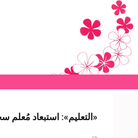
Ski
t
conten
(Pres
Enter
«التعليم»: استبعاد مُعلم سح