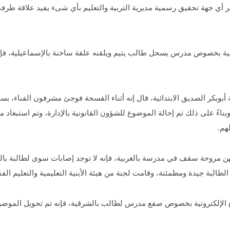
ر أي جهة تحقيق رسمية مديرية التربية والتعليم بأي شىء يفيد علاقة طر
ونية بخصوص مدرس يسحل طالب يتيم ويلقنه علقة ساخنة بالإسماعيلية، فإن
 أبوبكر الصديق الابتدائية، قال إنه أثناء الفسحة فوجئ مشرفون الفناء،
 وبناءً على ذلك تم إحالة الموضوع للشؤون القانونية بالإدارة، وتم استبعاد
هم.
بة 5 طالبات سقطت عليهن مروحة سقف في مدرسة بالغربية، فإنه لا توجد إصابات سوى لطا
بة جيدة ومطمئنة، وقامت لجنة من هيئة الأبنية التعليمية والتعليم الفني 
ع الإلكترونية بخصوص صفع مدرس لطالب بالشرقية، فإنه تم تحويل الموضوع