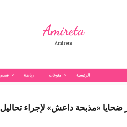
Amireta
Amireta
الرئيسية
منوعات
رياضة
قصص
حايا «مذبحة داعش» لإجراء تحاليل DNA