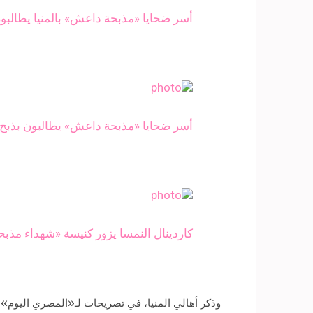
أسر ضحايا «مذبحة داعش» بالمنيا يطالبون 
أسر ضحايا «مذبحة داعش» يطالبون بذبح 
كاردينال النمسا يزور كنيسة «شهداء مذبحة
وذكر أهالي المنيا، في تصريحات لـ«المصري اليوم»