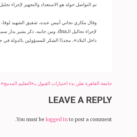
تم التواصل حوله هو الاستعداد والتجهيز لإجراء تحليل الـdna لأسر الضحايا ومطابقتها برفات الضحايا»، معربين عن سعادتهم بالجهود التي تبذلها الدولة لإعادة جثام
وقال مكاري نجاتي أنيس عبده، شقيق الشهيد لوقا، إ
لإجراء تحاليل الـdna. ومن جانبه، 
داخل البلاد»، مجددًا الشكر للمسؤولين بالدولة في 
Post
جامعة القاهرة تعلن بدء اختبارات القبول بـ«التعليم المدمج» ا
navigation
LEAVE A REPLY
You must be
logged in
to post a comment.