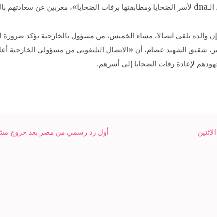
ين ذويهم.
ن والده تلقى اتصالا، مساء الخميس، من مسؤول بالخارجية يؤكد ضرورة است
ذكر بشير بدار سمير، شقيق الشهيد عصام، أن «الاتصال التليفوني من مسؤولي الخارجي
جهودهم لإعادة رفات الضحايا إلى أسرهم.
لإثنين
أول رد رسمي من مصر بعد خروج مش