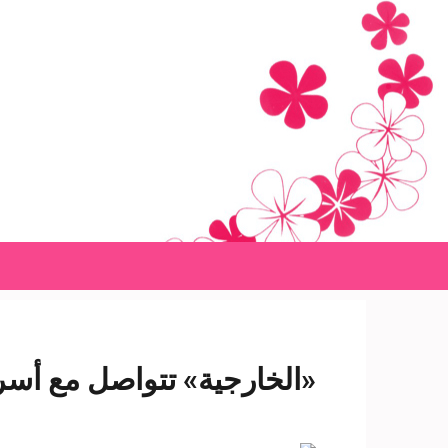
Ski
t
conten
(Pres
Enter
«الخارجية» تتواصل مع أسر ض