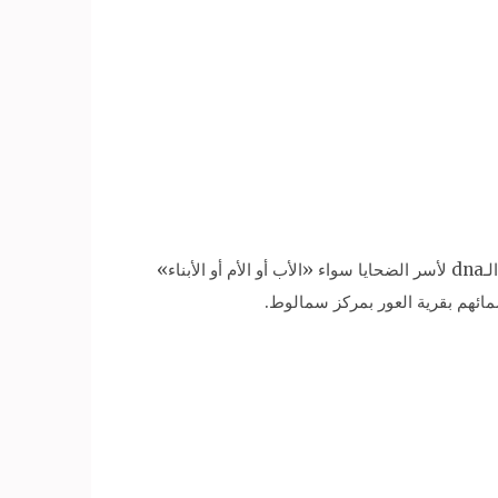
كشف عدد من أسر ضحايا «مذبحة داعش» بالمنيا، الجمعة، عن تواصل مسؤولين بوزارة الخارجية المصرية معهم لإجراء تحليل الـdna لأسر الضحايا سواء «الأب أو الأم أو الأبناء»
مائهم بقرية العور بمركز سمالوط.