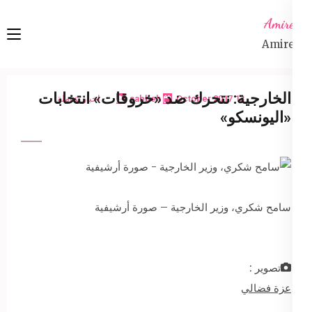
Ski
Amireta
t
Amireta
conten
(Pres
Enter
الخارجية: نتحرك ضد «خروقات» انتخابات
13 October 2017
sabbeh
اخبار شاملة
«اليونسكو»
سامح شكري، وزير الخارجية – صورة أرشيفية
تصوير :
عزة فضالي