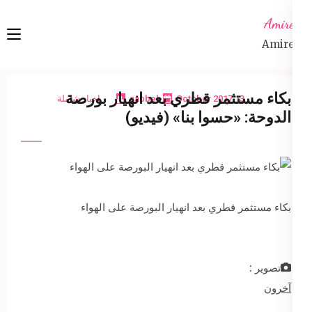
Ski
Amireta
t
Amireta
conten
(Pres
Enter
بكاء مستثمر قطري بعد انهيار بورصة
13 October 2017
sabbeh
اخبار شاملة
الدوحة: «حسوا بنا» (فيديو)
بكاء مستثمر قطري بعد انهيار البورصة على الهواء
تصوير :
آخرون