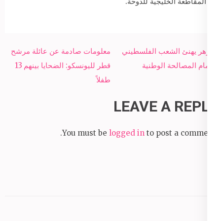
المقاطعة الخليجية للدوحة.
Post
الأزهر يهنئ الشعب الفلسطيني
معلومات صادمة عن عائلة مرشح
navigation
بإتمام المصالحة الوطنية
قطر لليونسكو: الضحايا بينهم 13
طفلاً
LEAVE A REPLY
You must be
logged in
to post a comment.