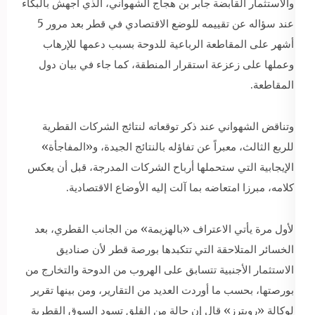
والاستثمار القابضة جابر بن هجاج الشهواني، الذي أجهش بالبكاء
عند سؤاله عن تقييمه للوضع الاقتصادي في قطر بعد مرور 5
أشهر على المقاطعة الرباعية للدوحة بسبب دعمها للإرهاب
وعملها على زعزعة استقرار المنطقة، كما جاء في بيان دول
المقاطعة.
وتناقض الشهواني عند ذكر توقعاته لنتائج الشركات القطرية
للربع الثالث، معبراً عن تفاؤله بالنتائج الجيدة، و«المفاجأة»
الإيجابية التي ستحملها أرباح الشركات المدرجة، قبل أن يعكس
كلامه، مبرزا امتعاضه بما آلت إليه الأوضاع الاقتصادية.
لأول مرة يأتي الاعتراف «بالهزيمة» من الجانب القطري، بعد
الخسائر المتلاحقة التي تتكبدها بورصة قطر لأن صناديق
الاستثمار الأجنبية تتسابق على الهروب من الدوحة والتخارج من
بورصتها، بحسب ما أوردت العديد من التقارير، ومن بينها تقرير
لوكالة «رويترز» قال إن حالة من القلق تسود السوق القطرية