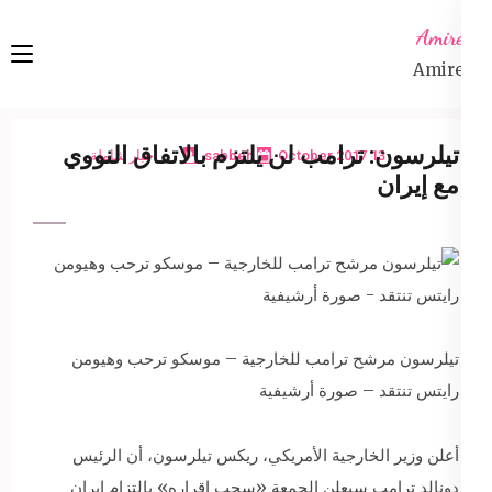
Ski
Amireta
t
Amireta
conten
(Pres
Enter
تيلرسون: ترامب لن يلتزم بالاتفاق النووي
13 October 2017
sabbeh
اخبار شاملة
مع إيران
تيلرسون مرشح ترامب للخارجية – موسكو ترحب وهيومن
رايتس تنتقد – صورة أرشيفية
أعلن وزير الخارجية الأمريكي، ريكس تيلرسون، أن الرئيس
دونالد ترامب سيعلن الجمعة «سحب إقراره» بالتزام ايران