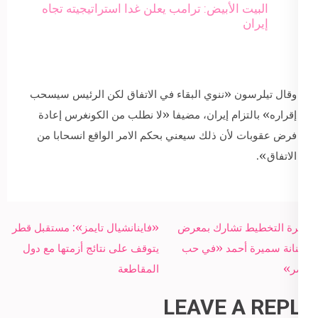
البيت الأبيض: ترامب يعلن غدا استراتيجيته تجاه
إيران
وقال تيلرسون «ننوي البقاء في الاتفاق لكن الرئيس سيسحب
إقراره» بالتزام إيران، مضيفا «لا نطلب من الكونغرس إعادة
فرض عقوبات لأن ذلك سيعني بحكم الامر الواقع انسحابا من
الاتفاق».
Post
وزيرة التخطيط تشارك بمعرض
«فاينانشيال تايمز»: مستقبل قطر
navigation
الفنانة سميرة أحمد «في حب
يتوقف على نتائج أزمتها مع دول
مصر»
المقاطعة
LEAVE A REPLY