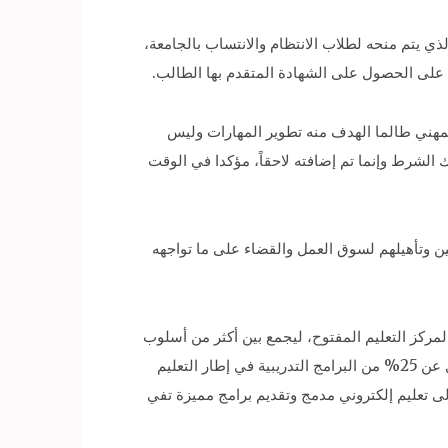
ذي يتم منحه لطلاب الانتظام والانتساب بالجامعة،
 على الحصول على الشهادة المتقدم بها الطالب.
على قبول الطلاب في البكالوريوس المهني طالما الهدف منه تطوير المهارات وليس
الشرط وإنما تم إضافته لاحقاً، مؤكدا في الوقت
 وتأهيلهم لسوق العمل والقضاء على ما تواجهه
لمركز التعليم المفتوح، ليجمع بين أكثر من أسلوب
تعليمي للدراسة يعتمد على الاستعانة بالقنوات الفضائية واستخدام أفلام «اليوتيوب»، إلى جانب اللقاءات المباشرة التي لا تقل عن 25% من البرامج التدريبية في إطار التعليم
لى تعليم إلكتروني مدمج وتقديم ‏برامج مميزة تفي