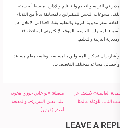
مديريتي التربية والتعليم والتنظيم والإدارة، مضيفا أنه سيتم
تلقى مسوغات التعيين للمقبولين بالمسابقة بدءاً من الثلاثاء
القادم بمقر مديرية التربية والتعليم بقنا، لافتا إلى الإعلان عن
أسماء المقبولين الجمعة بالموقع الإلكتروني لمحافظة قنا
ومديرية التربية والتعليم.
وأشار، إلى تسكين المقبولين بالمسابقة بوظيفة معلم مساعد
وأخصائي مساعد بمختلف التخصصات.
Post
«الصحة العالمية» تكشف عن
متصلة: «لو خاني جوزي هخونه
navigation
السبب الثانى للوفاة عالميًا
على نفس السرير».. والمذيعة:
أعتذر (فيديو)
LEAVE A REPLY