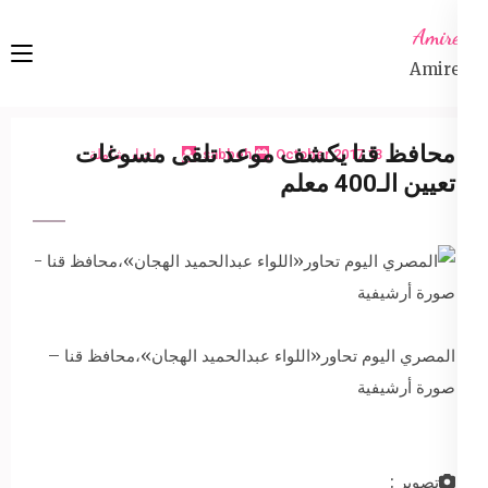
Ski
Amireta
t
Amireta
conten
(Pres
Enter
محافظ قنا يكشف موعد تلقى مسوغات
13 October 2017
sabbeh
اخبار شاملة
تعيين الـ400 معلم
المصري اليوم تحاور«اللواء عبدالحميد الهجان»،محافظ قنا –
صورة أرشيفية
تصوير :