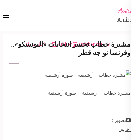
Ski
Amireta
t
Amireta
conten
(Pres
Enter
مشيرة خطاب تخسر انتخابات «اليونسكو»..
13 October 2017
sabbeh
اخبار شاملة
وفرنسا تواجه قطر
مشيرة خطاب – أرشيفية – صورة أرشيفية
تصوير :
آخرون