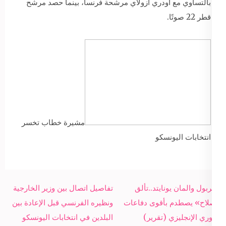
بالتساوي مع أودري أزولاي مرشحة فرنسا، بينما حصد مرشح
قطر 22 صوتًا.
مشيرة خطاب تخسر
انتخابات اليونسكو
Post
ليفربول والمان يونايتد..تألق
تفاصيل اتصال بين وزير الخارجية
navigation
«صلاح» يصطدم بأقوى دفاعات
ونظيره الفرنسي قبل الإعادة بين
الدوري الإنجليزي (تقرير)
البلدين في انتخابات اليونسكو