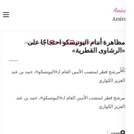
Ski
Amireta
t
Amireta
conten
(Pres
Enter
مظاهرة أمام اليونيسكو احتجاجًا على
13 October 2017
sabbeh
اخبار شاملة
«الرشاوى القطرية»
مرشح قطر لمنصب الأمين العام لـ«اليونسكو»، حمد بن عبد
العزيز الكواري
تصوير :