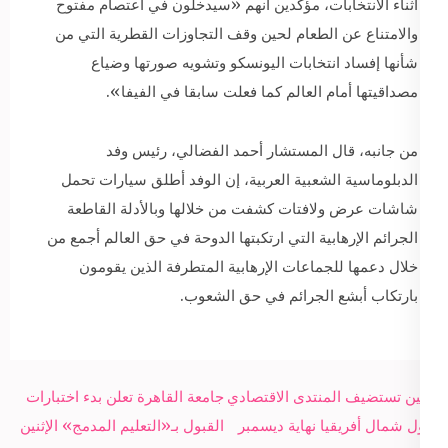
أثناء الانتخابات، مؤكدين أنهم «سيدخلون في اعتصام مفتوح
والامتناع عن الطعام لحين وقف التجاوزات القطرية التي من
شأنها إفساد انتخابات اليونسكو وتشويه صورتها وضياع
مصداقيتها أمام العالم كما فعلت سابقا في الفيفا».
من جانبه، قال المستشار أحمد الفضالي، رئيس وفد
الدبلوماسية الشعبية العربية، إن الوفد أطلق سيارات تحمل
شاشات عرض ولافتات كشفت من خلالها وبالأدلة القاطعة
الجرائم الإرهابية التي ارتكبتها الدوحة في حق العالم أجمع من
خلال دعمها للجماعات الإرهابية المتطرفة الذين يقومون
بارتكاب أبشع الجرائم في حق الشعوب.
Post
برلين تستضيف المنتدى الاقتصادي
جامعة القاهرة تعلن بدء اختبارات
navigation
لدول شمال أفريقيا نهاية ديسمبر
القبول بـ«التعليم المدمج» الإثنين