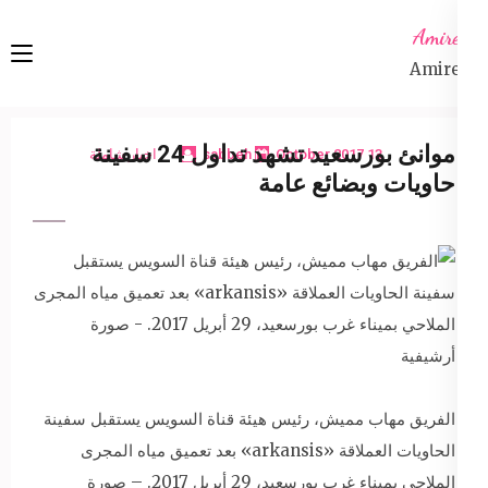
Ski
Amireta
t
Amireta
conten
(Pres
Enter
موانئ بورسعيد تشهد تداول 24 سفينة
13 October 2017
sabbeh
اخبار شاملة
حاويات وبضائع عامة
الفريق مهاب مميش، رئيس هيئة قناة السويس يستقبل سفينة
الحاويات العملاقة «arkansis» بعد تعميق مياه المجرى
الملاحي بميناء غرب بورسعيد، 29 أبريل 2017. – صورة