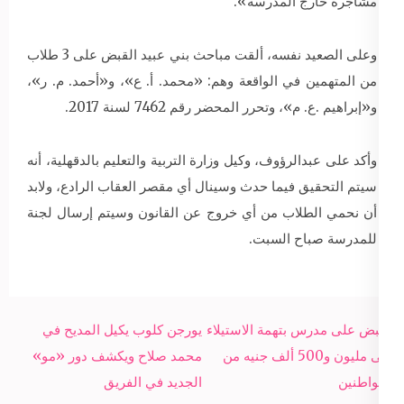
مشاجرة خارج المدرسة».
وعلى الصعيد نفسه، ألقت مباحث بني عبيد القبض على 3 طلاب
من المتهمين في الواقعة وهم: «محمد. أ. ع»، و«أحمد. م. ر»،
و«إبراهيم .ع. م»، وتحرر المحضر رقم 7462 لسنة 2017.
وأكد على عبدالرؤوف، وكيل وزارة التربية والتعليم بالدقهلية، أنه
سيتم التحقيق فيما حدث وسينال أي مقصر العقاب الرادع، ولابد
أن نحمي الطلاب من أي خروج عن القانون وسيتم إرسال لجنة
للمدرسة صباح السبت.
Post
القبض على مدرس بتهمة الاستيلاء
يورجن كلوب يكيل المديح في
navigation
على مليون و500 ألف جنيه من
محمد صلاح ويكشف دور «مو»
المواطنين
الجديد في الفريق