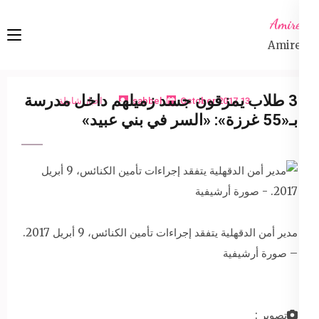
Ski
Amireta
t
Amireta
conten
(Pres
Enter
3 طلاب يمزقون جسد زميلهم داخل مدرسة
13 October 2017
sabbeh
اخبار شاملة
بـ«55 غرزة»: «السر في بني عبيد»
مدير أمن الدقهلية يتفقد إجراءات تأمين الكنائس، 9 أبريل 2017.
– صورة أرشيفية
تصوير :