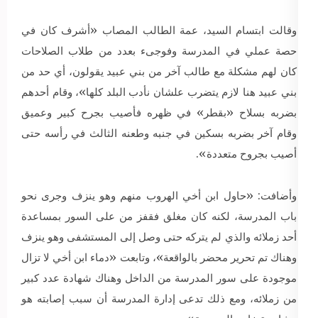
وقالت ابتسام السيد، عمة الطالب المصاب «أشرف كان في
حصة عملي في المدرسة وفوجىء بعدد من طلاب الصلاحات
كان لهم مشكلة مع طالب آخر من بني عبيد يقولون، أي حد من
بني عبيد هنا لازم يتضرب علشان نأدب البلد كلها»، وقام أحدهم
بضربه بسلاح «بقطر» في ظهره فأصيب بجرح كبير وعميق
وقام آخر بضربه بسكين في جنبه وطعنه الثالث في رأسه حتى
أصيب بجروح متعددة».
وأضافت: «حاول ابن أخي الهروب منهم وهو ينزف وجرى نحو
باب المدرسة، لكنه كان مغلق فقفز من على السور بمساعدة
أحد زملائه والذي لم يتركه حتى وصل إلى المستشفى وهو ينزف
وهناك تم تحرير محضر بالواقعة»، وتابعت «دماء ابن أخي لا تزال
موجودة على سور المدرسة من الداخل وهناك شهادة عدد كبير
من زملائه، ومع ذلك تدعى إدارة المدرسة أن سبب إصابته هو