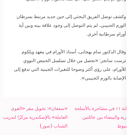
وكشف توصل الفريق البحثي إلى جين جديد مرتبط بسرطان
الورم الحبيبي، لم يتم التوصل إلى وجود علاقة بينه وبين أية
أورام سرطانية أخرى.
وقال الدكتور سام بهجاتى، أستاذ الأورام في معهد ويلكوم
ترست سانجر: «نحصل من خلال تسلسل الحمض النووي
للأورام، على رؤى أكثر وضوحا للتغيرات الجينية التي تدفع إلى
الإصابة بالورم الحبيبي».
Post
إصابة ١١ في مشاجرة بالأسلحة
«سعفان»: تحويل مقر «القوى
navigation
النارية والبيضاء بين عائلتين
العاملة» بالإسكندرية مركزًا لتدريب
بأسيوط
الشباب (صور)