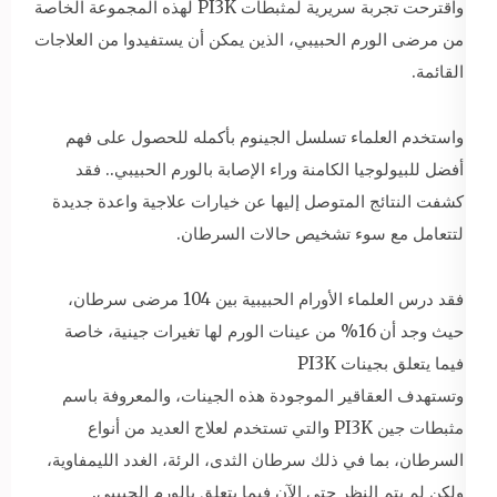
واقترحت تجربة سريرية لمثبطات PI3K لهذه المجموعة الخاصة
من مرضى الورم الحبيبي، الذين يمكن أن يستفيدوا من العلاجات
القائمة.
واستخدم العلماء تسلسل الجينوم بأكمله للحصول على فهم
أفضل للبيولوجيا الكامنة وراء الإصابة بالورم الحبيبي.. فقد
كشفت النتائج المتوصل إليها عن خيارات علاجية واعدة جديدة
لتتعامل مع سوء تشخيص حالات السرطان.
فقد درس العلماء الأورام الحبيبية بين 104 مرضى سرطان،
حيث وجد أن 16% من عينات الورم لها تغيرات جينية، خاصة
فيما يتعلق بجينات PI3K
وتستهدف العقاقير الموجودة هذه الجينات، والمعروفة باسم
مثبطات جين PI3K والتي تستخدم لعلاج العديد من أنواع
السرطان، بما في ذلك سرطان الثدى، الرئة، الغدد الليمفاوية،
ولكن لم يتم النظر حتى الآن فيما يتعلق بالورم الحبيبي.