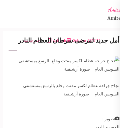
Ski
Amireta
t
Amireta
conten
(Pres
Enter
أمل جديد لمرضى سرطان العظام النادر
14 October 2017
sabbeh
اخبار شاملة
نجاح جراحة عظام لكسر مفتت وخلع بالرسغ بمستشفى
السويس العام – صورة أرشيفية
تصوير :
المصري اليوم