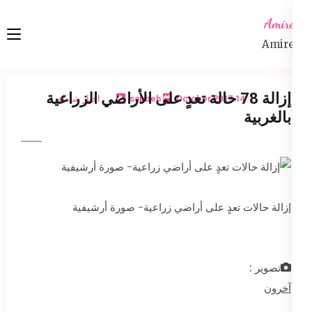
Ski
Amireta
t
Amireta
conten
(Pres
Enter
إزالة 78 حالة تعدٍ على الأراضي الزراعية
14 October 2017
sabbeh
اخبار شاملة
بالغربية
إزالة حالات تعدٍ على أراضي زراعية- صورة أرشيفية
تصوير :
آخرون