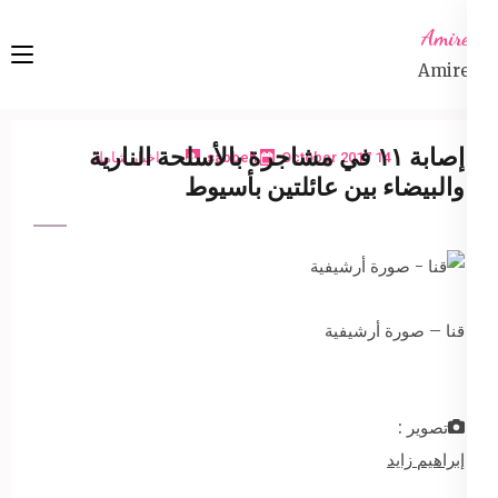
Ski
Amireta
t
Amireta
conten
(Pres
Enter
إصابة ١١ في مشاجرة بالأسلحة النارية
14 October 2017
sabbeh
اخبار شاملة
والبيضاء بين عائلتين بأسيوط
قنا – صورة أرشيفية
تصوير :
إبراهيم زايد