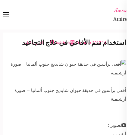
Ski
Amireta
t
Amireta
conten
(Pres
Enter
استخدام سم الأفاعي في علاج التجاعيد
14 October 2017
sabbeh
اخبار شاملة
أفعى برأسين في حديقة حيوان شايديج جنوب ألمانيا – صورة
أرشيفية
تصوير :
أ.ف.ب