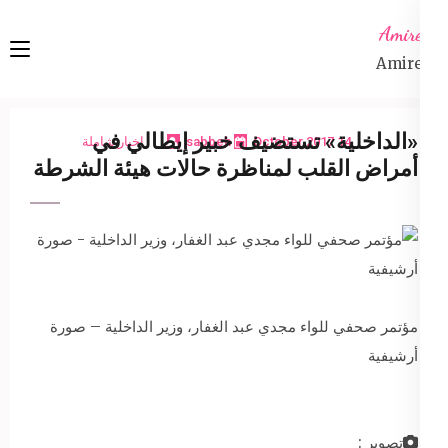
Ski
Amireta
t
Amireta
conten
(Pres
Enter
«الداخلية» تستضيف خبير إيطالي في
14 October 2017
sabbeh
اخبار شاملة
أمراض القلب لمناظرة حالات هيئة الشرطة
مؤتمر صحفي للواء مجدي عبد الغفار، وزير الداخلية – صورة
أرشيفية
تصوير :