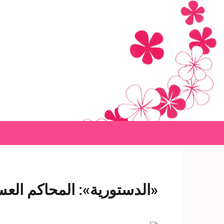
Ski
t
conten
(Pres
Enter
«الدستورية»: المحاكم الع