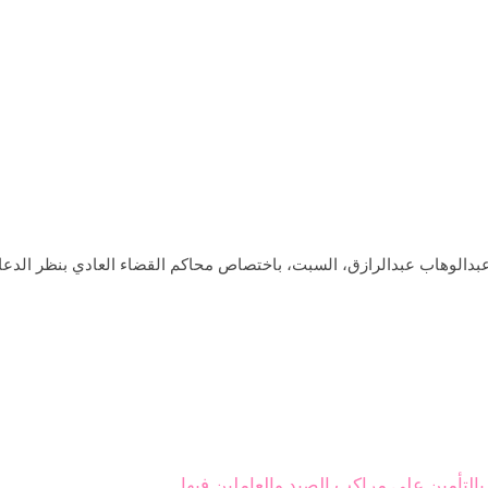
بدالوهاب عبدالرازق، السبت، باختصاص محاكم القضاء العادي بنظر الدعا
التأمين على مراكب الصيد والعاملين فيها