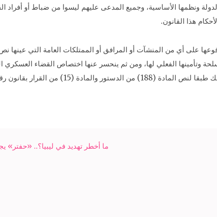
حكام هذا القانون.
لمسلحة وتأمينها الفعلي لها، ومن ثم ينحسر عنها اختصاص القضاء العسكري ا
بقانون رقم 46 لسنة 1972 بشأن السلطة القضائية.
ما أخطر تهديد في ليبيا؟.. «حفتر» ي