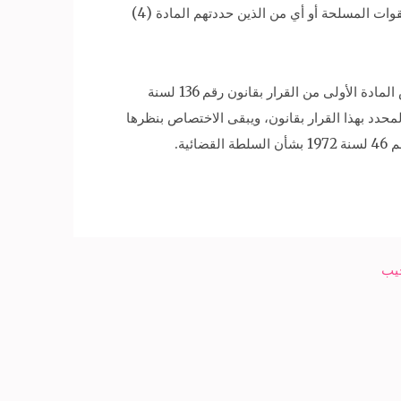
الأساسية للهيئة الاجتماعية، وتحض على قلب نظام الدولة ونظمها الأساسية، وجميع المدعى عليهم ليسوا من ضباط أو أفراد القوات المسلحة أو أي من الذين حددتهم المادة (4)
كما أن الجرائم المسندة إليهم لم يثبت من الأوراق وقوعها على أي من المنشآت أو المرافق أو الممتلكات العامة التي عينها نص المادة الأولى من القرار بقانون رقم 136 لسنة
لمحدد بهذا القرار بقانون، ويبقى الاختصاص بنظرها
جيب