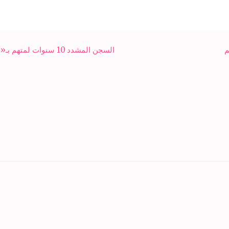
م
السجن المشدد 10 سنوات لمتهم بـ«خلية الزيتون»