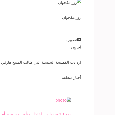
روز مكجوان
تصوير :
آخرون
ازدادت الفضيحة الجنسية التي طالت المنتج هارفي وين
أخبار متعلقة
بعد 10 سنوات.. اعتذار متأخر من «بن أفليك» عن واقعة تحرش