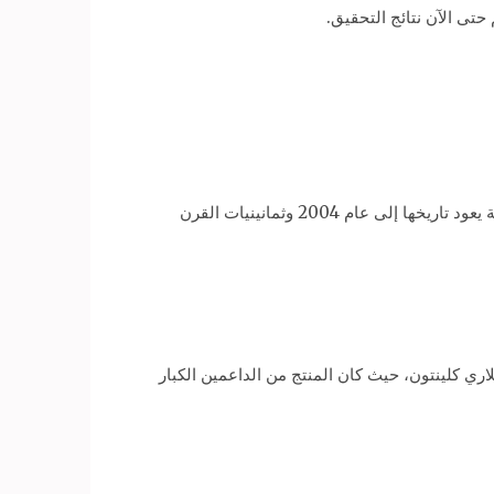
حتى الآن نتائج التحقيق.
وبدأت الشرطة في الولايات المتحدة وبريطانيا التحقيق في الاتهامات الموجهة لوينشتاين، ومن ضمنها ادعاءات بانتهاكات جنسية يعود تاريخها إلى عام 2004 وثمانينيات القرن
ري كلينتون، حيث كان المنتج من الداعمين الكبار