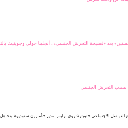
ينستين» بعد «فضيحة التحرش الجنسي».. أنجلينا جولي وجوينيث بالت
ي بسبب التحرش الجنسي
 التواصل الاجتماعي «تويتر» روي برايس مدير «أمازون ستوديو» بتجا