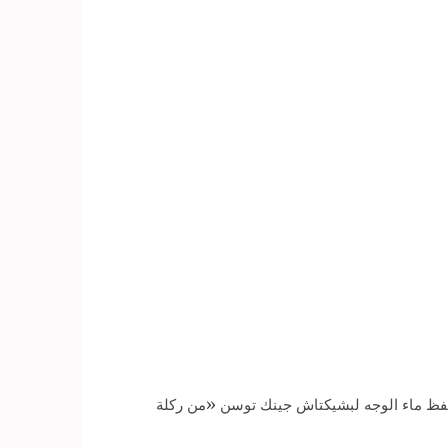
، في الدقيقة 16، وألكسندر سكيتش، في الدقيقة 73، فيما سجل هدف حفظ ماء الوجه لبشيكتاش جينك توسن «من ركلة