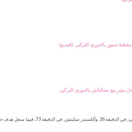
لطية سبور بالدوري التركي..(فيديو)
عادل مثير مع بشكتاش بالدوري التركي
وسجل هدفي جينتشلاربيرليجي كل من فيدات موريكي