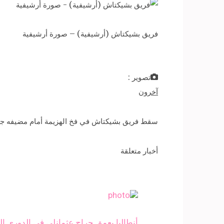
فريق بشيكتاش (أرشيفية) – صورة أرشيفية
تصوير :
آخرون
سقط فريق بشيكتاش في فخ الهزيمة أمام مضيفه جينتشلاربيرليجي «2-1»، خلال المباراة التي جمعتهما، مساء أمس الجمعة،
أخبار متعلقة
أنطاليا يعمق جراح عثمانلي في الدوري ال