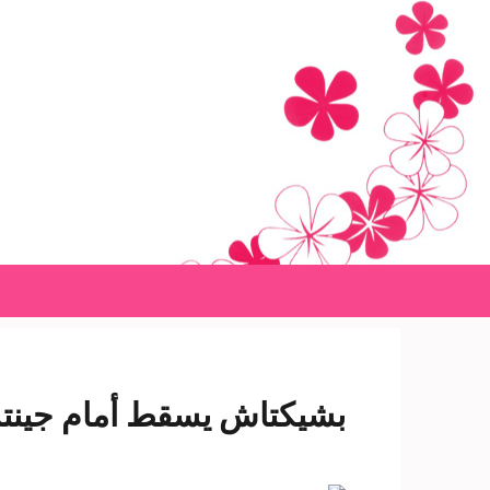
Ski
t
conten
(Pres
Enter
بشيكتاش يسقط أمام جينتشل