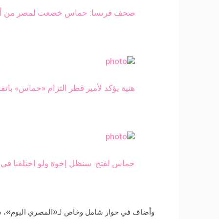
صحف فرنسا: حماس خضعت لمصر من أجل ا
هنية يؤكد لأمير قطر التزام «حماس» بات
حماس لفتح: سنظل إخوة ولو اختلفنا في ا
وأضاف في حوار شامل وخاص لـ«المصري اليوم»، سينش