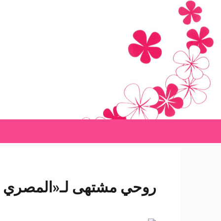
Ski
t
conten
(Pres
Enter
روحي مشتهى لـ«المصري ال