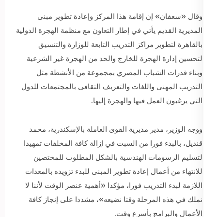
وقال «سعفان» إن إقامة هذا المركز وإعادة تطوير مبنى
المديرية القديم يأتي في إطار التعاون مع منظمة الهجرة الدولية
بالقاهرة لتطوير مراكز التدريب التابعة للوزارة والتنسيق
لتحسين إدارة الهجرة للخارج والحد من الهجرة غير الشرعية
وبناء قدرات الشباب المصري بمجموعة من الأنشطة مثل
التدريب المهنى واللغات والتعريف الثقافى بالمجتمعات للدول
التي يرغبون العمل فيها والهجرة إليها.
ووجه الوزير، مدير مديرية القوى العاملة بالإسكندرية، محمد
قنديل، بالبدء فورا من السبت في إزالة كافة المخلفات تمهيدا
لتسليم الرسومات الهندسية بالشكل المطلوب للمختصين
للانتهاء من أعمال إعادة تطوير المبنى للبدء تزويده بالمعدات
اللازمة لبدء التدريب فورا، مؤكدا «أهمية عنصر الوقت لأننا لا
نملك في هذه المرحلة وقتا نضيعه»، مشددا على إنجاز كافة
الأعمال والبرامج بأسرع وقت.