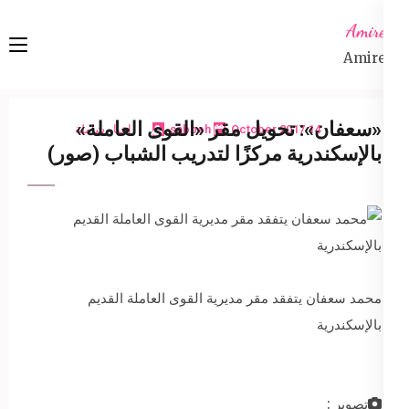
Ski
Amireta
t
Amireta
conten
(Pres
Enter
«سعفان»: تحويل مقر «القوى العاملة»
14 October 2017
sabbeh
اخبار شاملة
بالإسكندرية مركزًا لتدريب الشباب (صور)
محمد سعفان يتفقد مقر مديرية القوى العاملة القديم
بالإسكندرية
تصوير :