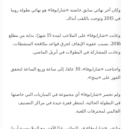
وكان آخر نهائي سابق خاضته «شارابوفا» هو نهائي بطولة روما
في 2015 وتوجت باللقب آنذاك.
وغابت «شارابوفا» على الملاعب لمدة 15 شهرًا، بداية من مطلع
2016، بسبب عقوبة الإيقاف لخرق قواعد مكافحة المنشطات،
وعادت للمشاركة في البطولات في أبريل الماضي.
واحتاجت «شارابوفا»، 30 عامًا، إلى ساعة وربع الساعة لتحقق
الفوز على «بينج».
ولم تخسر «شارابوفا» أي مجموعة في المباريات التي خاضتها
في البطولة الحالية، لتنتظر قفزة جيدة في مراكز التصنيف
العالمي لمحترفات اللعبة.
وتلتقي «شارابوفا» في النهائي، غدًا الأحد، مع البيلاروسية أرينا