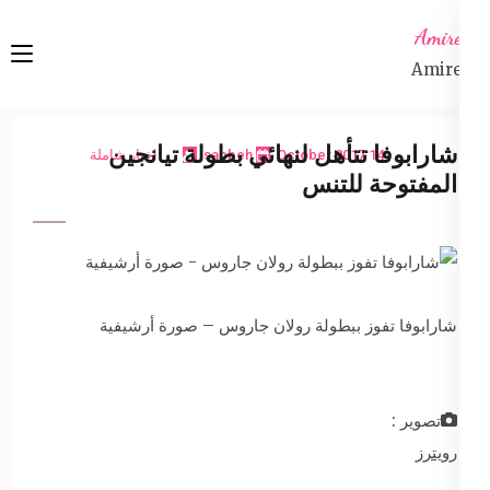
Ski
Amireta
t
Amireta
conten
(Pres
Enter
شارابوفا تتأهل لنهائي بطولة تيانجين
14 October 2017
sabbeh
اخبار شاملة
المفتوحة للتنس
شارابوفا تفوز ببطولة رولان جاروس – صورة أرشيفية
تصوير :
رويترز