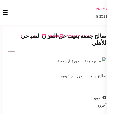
Ski
Amireta
t
Amireta
conten
(Pres
Enter
صالح جمعة يغيب عن المران الصباحي
14 October 2017
sabbeh
اخبار شاملة
للأهلي
صالح جمعة – صورة أرشيفية
تصوير :
آخرون