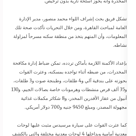
المخدرة وأنه يحوز أسلحة نارية بدون ترخيص.
تشكل فريق بحث إشراف اللواء محمد منصور، مدير الإدارة
العامة لمباحث القاهرة، ومن خلال التحريات تأكدت صحة تلك
المعلومات، وأن المتهم يتخذ من منطقة سكنه مسرحاً لمزاولة
نشاطه.
بإعداد الأكمنة اللازمة بأماكن تردده، تمكن ضباط إدارة مكافحة
المخدرات، من ضبطه أثناء تواجده بمسكنه، وعثرت القوات
بحوزته على بندقية آلي و4 طلقات، وطبنجة صوت و3 طلقات،
و35 ألف قرص منشطات وهرمونات خاصة بصالات الجيم، و130
أنيول من عقار الأفدرين المخدر، و8 شكائر مكملات غذائية
مجهولة المصدر، ومبلغ 9450 جنيه و700 دولار أمريكي.
كما عثرت القوات على سيارة مرسيدس مثبت عليها لوحات
معدنية أمامية وبداخلها 4 لوحات معدنية مختلفة والتى بالكشف