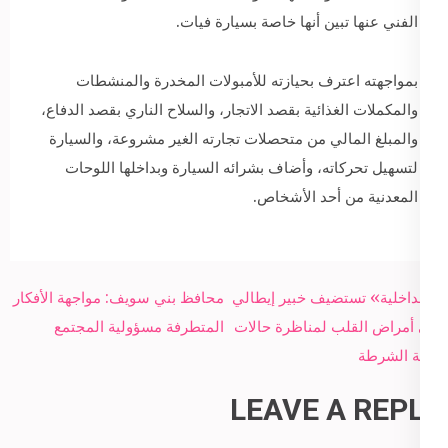
الفني عنها تبين أنها خاصة بسيارة فيات.
بمواجهته اعترف بحيازته للأمبولات المخدرة والمنشطات
والمكملات الغذائية بقصد الاتجار، والسلاح الناري بقصد الدفاع،
والمبلغ المالي من متحصلات تجارته الغير مشروعة، والسيارة
لتسهيل تحركاته، وأضاف بشرائه السيارة وبداخلها اللوحات
المعدنية من أحد الأشخاص.
Post
«الداخلية» تستضيف خبير إيطالي
محافظ بني سويف: مواجهة الأفكار
navigation
في أمراض القلب لمناظرة حالات
المتطرفة مسؤولية المجتمع
هيئة الشرطة
LEAVE A REPLY