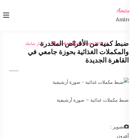
Ski
Amireta
t
Amireta
conten
(Pres
Enter
ضبط كمية من الأقراص المخدرة
14 October 2017
sabbeh
اخبار شاملة
والمكملات الغذائية بحوزة جامعي في
القاهرة الجديدة
ضبط مكملات غذائية – صورة أرشيفية
تصوير :
آخرون