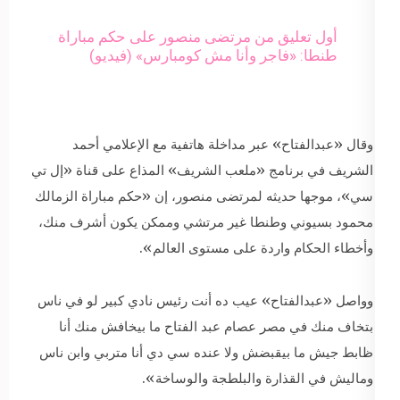
أول تعليق من مرتضى منصور على حكم مباراة
طنطا: «فاجر وأنا مش كومبارس» (فيديو)
وقال «عبدالفتاح» عبر مداخلة هاتفية مع الإعلامي أحمد
الشريف في برنامج «ملعب الشريف» المذاع على قناة «إل تي
سي»، موجها حديثه لمرتضى منصور، إن «حكم مباراة الزمالك
محمود بسيوني وطنطا غير مرتشي وممكن يكون أشرف منك،
وأخطاء الحكام واردة على مستوى العالم».
وواصل «عبدالفتاح» عيب ده أنت رئيس نادي كبير لو في ناس
بتخاف منك في مصر عصام عبد الفتاح ما بيخافش منك أنا
ظابط جيش ما بيقبضش ولا عنده سي دي أنا متربي وابن ناس
وماليش في القذارة والبلطجة والوساخة».