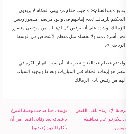
وتابع «عبدالفتاح»: «أجيب حكام من بيتي الحكام لا يريدون
التحكيم للزمالك لعدم إهانتهم في وجود مرتضي منصور رئيس
الزمالك، وشدد على أنه يرفض كل الإهانات من مرتضى منصور
نحن أشرف منه ولا نخشاه مثل معظم الأشخاص في الوسط
الرياضي».
واختتم عصام عبدالفتاح تصريحاته أن سبب انهيار الكرة في
مصر هو إرهاب الحكام قبل المباريات وبعدها وتوجيه السباب
لهم من رئيس نادي الزمالك.
Post
«الرقابة الإدارية» تلقي القبض
يوسف حنا صاحب وصية التبرع
navigation
على سكرتير عام محافظة
بأعضائه بعد وفاته: أفضل من أن
السويس
يأكلها الدود (فيديو)