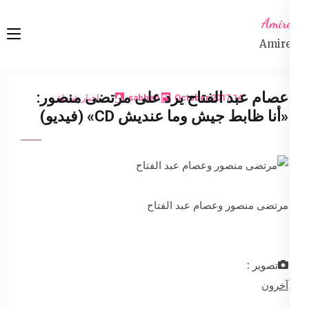
Ski
Amireta
t
Amireta
conten
(Pres
Enter
عصام عبد الفتاح يرد على مرتضى منصور:
14 October 2017
sabbeh
اخبار شاملة
«أنا ظابط جيش وما عنديش CD» (فيديو)
مرتضى منصور وعصام عبد الفتاح
تصوير :
آخرون