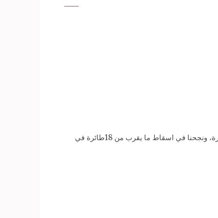
ﻗﺎﻝ ﺍﻟﻔﺮﻳﻖ ﻳﻮﻧﺲ ﺍﻟﻤﺼﺮﻯ ﻗﺎﺋﺪ ﺍﻟﻘﻮﺍﺕ ﺍﻟﺠﻮﻳﺔ ﺍﻟﻤﺼﺮﻳﺔ، ﺇﻥ ﺃﻛﺜﺮ ﻣﻦ 250 ﻃﺎﺋﺮﺓ ﻣﻦ ﻃﺎﺋﺮﺍﺕ ﺍﻟﻌﺪﻭ، ﺷﺎﺭﻛﺖ ﻓﻲ ﻣﻌﺮﻛﺔ ﺍﻟﻤﻨﺼﻮﺭﺓ، ﻭﻧﺠﺤﻨﺎ ﻓﻲ ﺍﺳﻘﺎﻁ ﻣﺎ ﻳﻘﺮﺏ ﻣﻦ 18ﻃﺎﺋﺮﺓ ﻓﻲ