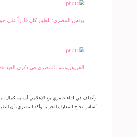
يونس المصري: الطيار كان قادراً على خو
الفريق يونس المصرى في ذكرى العيد ٤٤ للقوات الجوية: حريصون على امتلاك أحدث نظم التسليح
ﺃﺳﺎﺱ ﻧﺠﺎﺡ ﺍﻟﻤﻌﺎﺭﻙ ﺍﻟﺤﺮﺑﻴﺔ ﻭﺃﻛﺪ ﺍﻟﻤﺼﺮﻱ، ﺃﻥ ﺍﻟﻄﻴﺎ