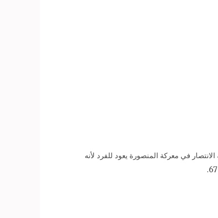
ﻋﻼﻣﻲ ﺃﺳﺎﻣﺔ ﻛﻤﺎﻝ، ﻣﻘﺪﻡ ﺑﺮﻧﺎﻣﺞ ﺍﻟﺬﻱ ﻳﺒﺚ ﻋﻠﻰ dmc”، ﻣﺴﺎء” ﺍﻟﻴﻮﻡ ﺍﻟﺠﻤﻌﺔ، ﺃﻥ dmc”، ﺷﺎﺷﺔ ﺍﻻﻧﺘﺼﺎﺭ ﻓﻲ ﻣﻌﺮﻛﺔ ﺍﻟﻤﻨﺼﻮﺭﺓ ﻳﻌﻮﺩ ﻟﻠﻔﺮﺩ ﻷﻧﻪ