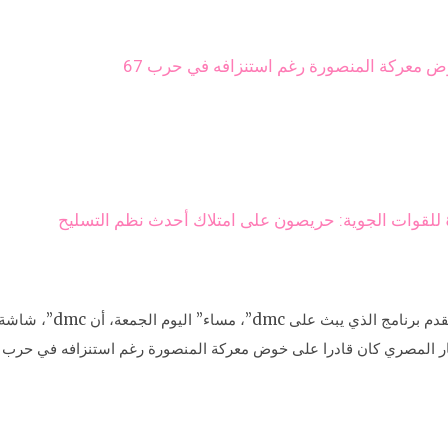
ض معركة المنصورة رغم استنزافه في حرب 67
ﻭﺃﺿﺎﻑ ﻓﻲ ﻟﻘﺎء ﺣﺼﺮﻱ ﻣﻊ ﺍﻹ
ﺭ ﺍﻟﻤﺼﺮﻱ ﻛﺎﻥ ﻗﺎﺩﺭﺍ ﻋﻠﻰ ﺧﻮﺽ ﻣﻌﺮﻛﺔ ﺍﻟﻤﻨﺼﻮﺭﺓ ﺭﻏﻢ ﺍﺳﺘﻨﺰﺍﻓﻪ ﻓﻲ ﺣﺮﺏ 67.