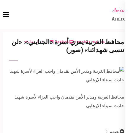
Ski
Amireta
t
Amireta
conten
(Pres
Enter
محافظ الغربية يعزي أسرة «الجنايني»: «لن
14 October 2017
sabbeh
اخبار شاملة
ننسى شهدائنا» (صور)
محافظ الغربية ومدير الأمن يقدمان واجب العزاء لأسرة شهيد
حادث سيناء الإرهابي
تصوير :