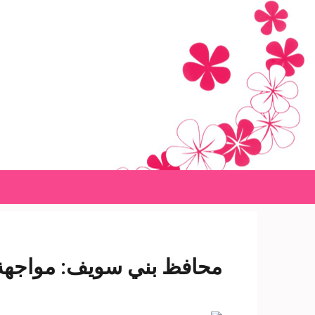
Ski
t
conten
(Pres
Enter
محافظ بني سويف: مواجهة ا