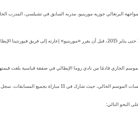
واجهة البرتغالي جوزيه مورينيو، مدربه السابق في تشيلسي، المدرب الحال
ولعب «صلاح» لتشيلسي خلال الفترة من يناير 2014 حتى يناير 2015، قبل أن يقرر «مورينيو» إعا
ري قادمًا من نادي روما الإيطالي في صفقة قياسية بلغت قيمتها 37 مليون جنيه إسترليني
ة بجميع المسابقات، سجل خلالها 6 أهداف وصنع هدفين آخرين لزملائه.
ى النحو التالي: