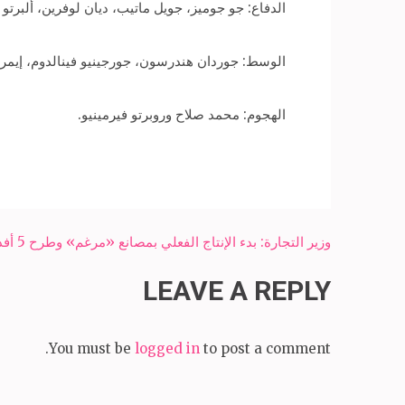
الدفاع: جو جوميز، جويل ماتيب، ديان لوفرين، ألبرتو 
الوسط: جوردان هندرسون، جورجينيو فينالدوم، إيمري
الهجوم: محمد صلاح وروبرتو فيرمينيو.
Post
وزير التجارة: بدء الإنتاج الفعلي بمصانع «مرغم» وطرح 5 أفدنة لـ«خدمات البلاستيك»
navigation
LEAVE A REPLY
You must be
logged in
to post a comment.