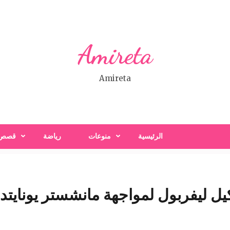
Amireta
Amireta
الرئيسية
منوعات
رياضة
قصص
 ليفربول لمواجهة مانشستر يونايتد