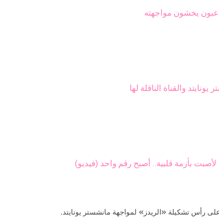
اعبون يخشون مواجهته
نايتد والقناة الناقلة لها
صبت بأزمة قلبية.. أصبح رقم واحد (فيديو)
لى رأس تشكيلة «الريدز» لمواجهة مانشستر يونايتد.