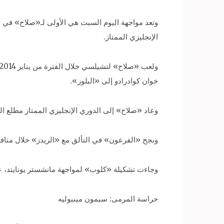
وتعد مواجهة اليوم السبت هي الأولى لـ«صلاح» في م
الإنجليزي الممتاز.
خوان كوادرادو إلى «البلوز».
وعاد «صلاح» إلى الدوري الإنجليزي الممتاز مطلع الموسم الجا
ونجح «الفرعون» في التألق مع «الريدز» خلال منافسات الموسم الحالي، حيث شارك في 11 مبارا
وجاءت تشكيلة «كلوب» لمواجهة مانشستر يونايتد، عل
حراسة المرمى: سيمون مينيوليه