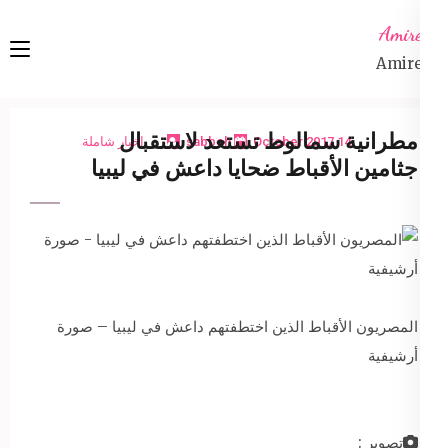
Ski
Amireta
t
Amireta
conten
(Pres
Enter
مطرانية سمالوط تستعد لاستقبال
14 October 2017
sabbeh
اخبار شاملة
جثامين الأقباط ضحايا داعش في ليبيا
المصريون الأقباط الذين اختطفتهم داعش في ليبيا – صورة
أرشيفية
تصوير :