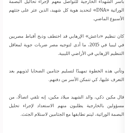
بأسر الشهداء الخارجية للتواصل معهم لإجراء تحاليل البصمة
الوراثية «DNA» لتحديد هوية كل شهيد، الذين عثر على جثثهم
الأسبوع الماضي.
كان تنظيم «داعش» الإرهابي قد اختطف وذبح أقباط مصريين
في ليبيا في 2015، ما أدى لتوجيه مصر ضربات جوية لمعاقل
التنظيم الإرهابي في الأراضي الليبية.
وتأتي هذه الخطوة تمهيدًا لتسليم جثامين الضحايا لذويهم بعد
التعرف عليها، كي تتمكن الأسر من دفنهم.
قال مكين ذكي، والد الشهيد ميلاد مكين، إنه تلقي اتصالًا، من
مسؤولين بالخارجية يطلبون منهم الاستعداد لإجراء تحليل
البصمة الوراثية، ليتم تطابقها مع الجثامين لاستلام الجثث.