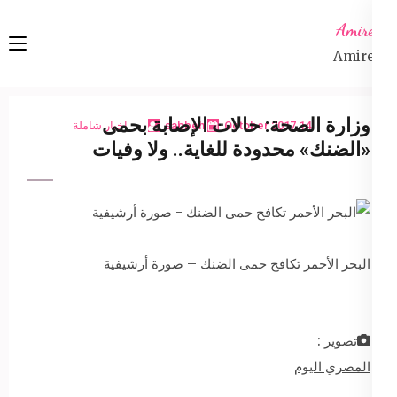
Ski
Amireta
t
Amireta
conten
(Pres
Enter
وزارة الصحة: حالات الإصابة بحمى
14 October 2017
sabbeh
اخبار شاملة
«الضنك» محدودة للغاية.. ولا وفيات
البحر الأحمر تكافح حمى الضنك – صورة أرشيفية
تصوير :
المصري اليوم