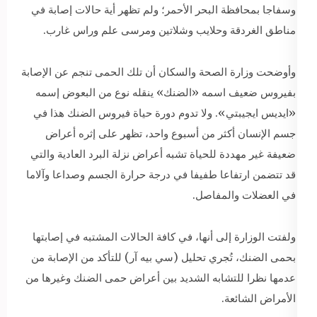
وسفاجا بمحافظة البحر الأحمر؛ ولم تظهر أية حالات إصابة في
مناطق الغردقة وحلايب وشلاتين ومرسى علم وراس غارب.
وأوضحت وزارة الصحة والسكان أن تلك الحمى تنجم عن الإصابة
بفيروس ضعيف اسمه «الضنك» ينقله نوع من البعوض إسمه
«ايديس ايجيبتي». ولا تدوم دورة حياة فيروس الضنك هذا في
جسم الإنسان أكثر من أسبوع واحد، تظهر على إثره أعراض
ضعيفة غير مهددة للحياة تشبه أعراض نزلة البرد العادية والتي
قد تتضمن ارتفاعا طفيفا في درجة حرارة الجسم وصداعا وآلاما
في العضلات والمفاصل.
ولفتت الوزارة إلى أنها، في كافة الحالات المشتبه في إصابتها
بحمى الضنك، تُجري تحليل (سي بيه آر) للتأكد من الإصابة من
عدمها نظرا للتشابه الشديد بين أعراض حمى الضنك وغيرها من
الأمراض الشائعة.