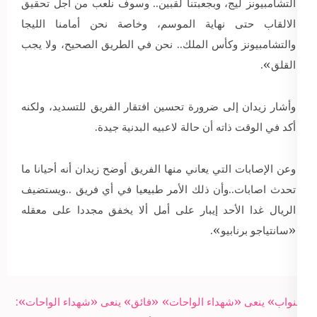
التشامبيونز ليج، وبجعبتنا لقبين.. وسوف نلعب من أجل تحقيق
الالقاب حتى نهاية الموسم، وخاصة نحن أمامنا الليجا
والتشامبيونز وكأس الملك.. نحن في الطريق الصحيح، ولا يجب
القلق».
وأشار زيدان إلى ضرورة تحسين افتقار الفريق للتسديد، ولكنه
أكد في الوقت ذاته أن حالة لاعبيه البدنية جيدة.
وعن الإصابات التي يعاني منها الفريق أوضح زيدان أنه أحيانا ما
تحدث اصابات..وأن ذلك الأمر طبيعيا في أي فريق ..ويستضيف
الريال غدا الأحد إيبار على أمل ألا يخفق مجددا على معقله
«سانتياجو برنابيو».
Post
«النواب» ينعى «شهداء الواحات»
«فائق» ينعى «شهداء الواحات»: