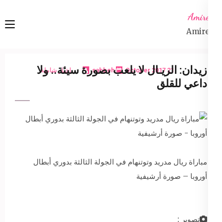
Ski
Amireta
t
Amireta
conten
(Pres
Enter
زيدان: الريـال لا يلعب بصورة سيئة.. ولا
21 October 2017
sabbeh
اخبار شاملة
داعي للقلق
مباراة ريال مدريد وتوتنهام في الجولة الثالثة بدوري أبطال
أوروبا – صورة أرشيفية
تصوير :