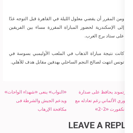
ومن المقرر أن يقضي معلول الليلة في القاهرة قبل التوجه غدًا
إلى الإسكندرية لحضور المباراة المقررة مساء بين الفريقين
على ستاد برج العرب.
كانت نتيجة مباراة الذهاب في الملعب الأوليمبي بسوسة في
تونس انتهت لصالح النجم الساحلي بهدفين مقابل هدف للأهلي.
Post
دورتموند يحافظ على صدارة
«النواب» ينعى «شهداء الواحات»
navigation
الدوري الألماني رغم تعادله مع
ويدعم الجيش والشرطة فى
فرانكفورت «2-2»
مكافحة الإرهاب
LEAVE A REPLY