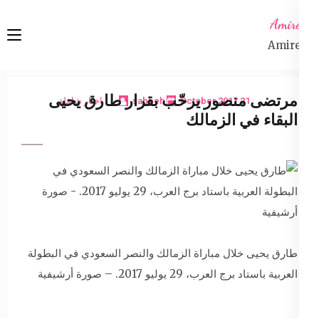
Ski
Amireta
t
Amireta
conten
(Pres
Enter
مرتضى منصور يرحّب بقرار طارق يحيى
21 October 2017
sabbeh
اخبار شاملة
البقاء في الزمالك
طارق يحيى خلال مباراة الزمالك والنصر السعودي في البطولة
العربية باستاد برج العرب، 29 يوليو 2017. – صورة أرشيفية