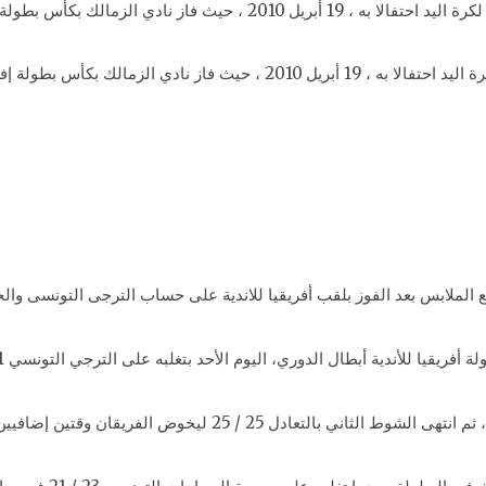
أس بطولة إفريقيا للأندية أبطال الكؤوس .
لع الملابس بعد الفوز بلقب أفريقيا للاندية على حساب الترجى التونسى وا
ية أبطال الدوري، اليوم الأحد بتغلبه على الترجي التونسي 31 / 29 ،بعد الدخول للوقت الإضافي.