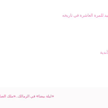
ليد للمرة العاشرة في تاريخه
ندية
«ليلة بيضا» في الزمالك..«ملك الصال