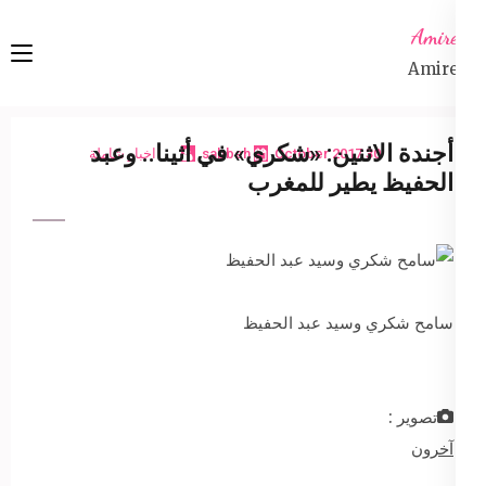
Ski
Amireta
t
Amireta
conten
(Pres
Enter
أجندة الاثنين: «شكري» في أثينا.. وعبد
30 October 2017
sabbeh
اخبار شاملة
الحفيظ يطير للمغرب
سامح شكري وسيد عبد الحفيظ
تصوير :
آخرون