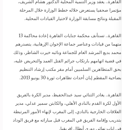
القاهرة.. يعقد وزير التنمية المحلية الدكتور هشام الشريف،
مؤتمرا صحفيا يستعرض خلاله خطط الوزارة خلال المرحلة
المقبلة ونتائج مسابقة الوزارة لاختيار القيادات المحلية.
القاهرة.. تستأنف محكمة جنايات القاهرة إعادة محاكمة 13
متهما من قيادات وعناصر جماعة الإخوان الإرهابية، يتصدرهم
محمد بديع المرشد العام للجماعة ونائبه خيرت الشاطر، وذلك
في قضية اتهامهم بارتكاب جرائم القتل العمد والتحريض عليه،
بحق المتظاهرين السلميين أمام مقر مكتب إرشاد التنظيم
بضاحية المقطم إبان أحداث تظاهرات ثورة 30 يونيو 2013.
القاهرة.. يغادر الثنائي سيد عبدالحفيظ، مدير الكرة بالفريق
الأول لكرة القدم بالنادي الأهلي، والكابتن سمير عدلي، مدير
العلاقات الخارجية بالنادي، إلى المغرب لإنهاء الأمور المرتبطة
بتدريب وإقامة الفريق في المغرب قبل مباراته مع فريق الوداد
في إياب نهائي دوري أبطال إفريقيا.