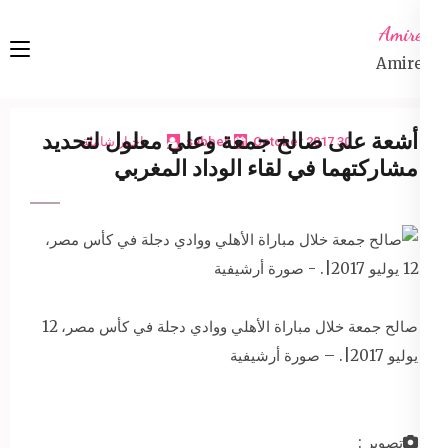
Ski
Amireta
t
Amireta
conten
(Pres
Enter
أشعة على صالح جمعة وعلي معلول لتحديد
30 October 2017
sabbeh
اخبار شاملة
مشاركتهما في لقاء الوداد المغربي
صالح جمعة خلال مباراة الأهلي ووادي دجلة في كأس مصر، 12
يوليو 2017|. – صورة أرشيفية
تصوير :