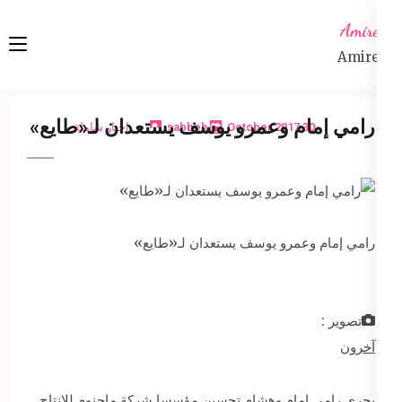
Ski
Amireta
t
Amireta
conten
(Pres
Enter
رامي إمام وعمرو يوسف يستعدان لـ«طايع»
30 October 2017
sabbeh
اخبار شاملة
رامي إمام وعمرو يوسف يستعدان لـ«طايع»
تصوير :
آخرون
يجري رامي إمام وهشام تحسين مؤسسا شركة ماجنوم للإنتاج