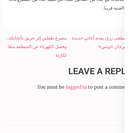
الفنية قريبا.
Post
مصطفى رزق يقدم أغاني جديدة
مصرع طفلين إثر حريق بالخانكة..
navigation
بمهرجان «ونس»
وفصل الكهرباء عن المنطقة منعًا
لكارثة
LEAVE A REPLY
You must be
logged in
to post a comment.