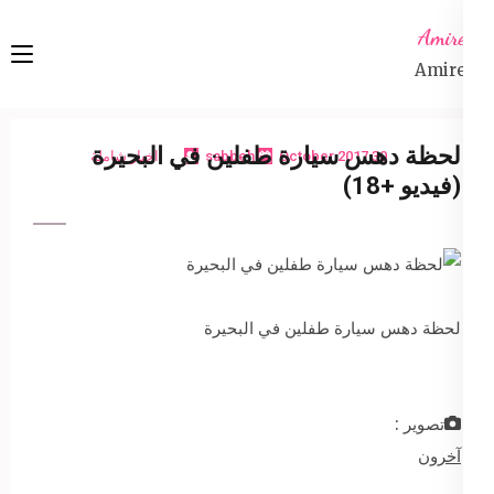
Ski
Amireta
t
Amireta
conten
(Pres
Enter
لحظة دهس سيارة طفلين في البحيرة
30 October 2017
sabbeh
اخبار شاملة
(فيديو +18)
لحظة دهس سيارة طفلين في البحيرة
تصوير :
آخرون