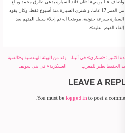
وأضاف «البيومي»: «أن قائد السيارة يدعى طارق محمد ويبلغ
من العمر 17 عاما، واشترى السيارة منذ أسبوع فقط، وكان يقود
السيارة بسرعة جنونية، موضحا أنه تم إخلاء سبيل المتهم بعد
إلقاء القبض عليه».
Post
أجندة الاثنين: «شكري» في أثينا..
وفد من الهيئة الهندسية و«الفنية
navigation
وعبد الحفيظ يطير للمغرب
العسكرية» في بني سويف
LEAVE A REPLY
You must be
logged in
to post a comment.