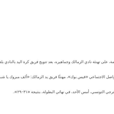
 على تهنئة نادي الزمالك وجماهيره، بعد تتويج فريق كرة اليد بالنادي بل
اصل الاجتماعي «فيس بوك»، مهنئًا فريق يد الزمالك: «ألف مبروك يا ش
التونسي، أمس الأحد، في نهائي البطولة، بنتيجة «٣١-٢٩».