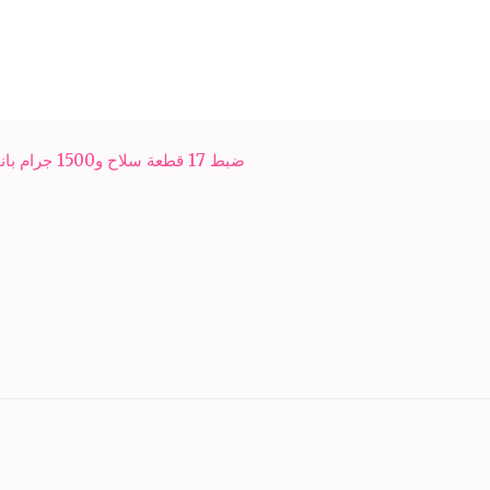
ضبط 17 قطعة سلاح و1500 جرام بانجو في قنا