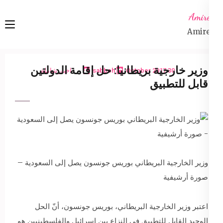
Ski
Amireta
t
Amireta
conten
(Pres
Enter
وزير خارجية بريطانيا: حل إقامة الدولتين
30 October 2017
sabbeh
اخبار شاملة
قابل للتطبيق
وزير الخارجية البريطاني بوريس جونسون يصل إلى السعودية –
صورة أرشيفية
اعتبر وزير الخارجية البريطاني، بوريس جونسون، أنّ الحل
الوحيد القابل للتطبيق في النزاع بين إسرائيل والفلسطينيين هو