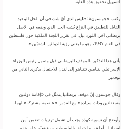
لتسهيل تحقيق هذه الغاية.
وكتب «جونسون»: «ليس لدي أيّ شك في أن الحل الوحيد
القابل للتطبيق في النزاع يُشبه الحل الذي وضعه في الاصل
بريطاني آخر، اللورد بيل، في تقرير اللجنة الملكية حول فلسطين
في العام 1937، وهو ما يعني رؤية الدولتَين لشعبَين».
يأتي هذا التذكير بالموقف البريطاني قبل وصول رئيس الوزراء
الإسرائيلي بنيامين نتنياهو إلى لندن للاحتفال بذكرى الثاني من
نوفمبر.
وقال جونسون إنّ موقف بريطانيا يتمثّل في «إقامة دولتين
مستقلتين وذات سيادة» مع القدس «عاصمة مشتركة» لهما.
وأوضح أن تسوية كهذه يجب أن تشمل ترتيبات تضمن أمن
إسرائيل. أما في ما يتعلق بالفلسطينيين، فيتعيّن على هذه