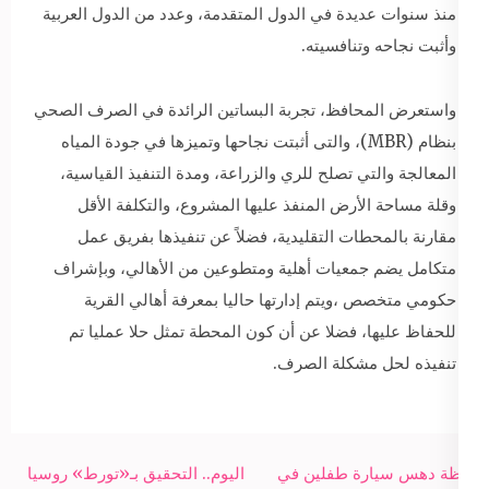
منذ سنوات عديدة في الدول المتقدمة، وعدد من الدول العربية
وأثبت نجاحه وتنافسيته.
واستعرض المحافظ، تجربة البساتين الرائدة في الصرف الصحي
بنظام (MBR)، والتى أثبتت نجاحها وتميزها في جودة المياه
المعالجة والتي تصلح للري والزراعة، ومدة التنفيذ القياسية،
وقلة مساحة الأرض المنفذ عليها المشروع، والتكلفة الأقل
مقارنة بالمحطات التقليدية، فضلاً عن تنفيذها بفريق عمل
متكامل يضم جمعيات أهلية ومتطوعين من الأهالي، وبإشراف
حكومي متخصص ،ويتم إدارتها حاليا بمعرفة أهالي القرية
للحفاظ عليها، فضلا عن أن كون المحطة تمثل حلا عمليا تم
تنفيذه لحل مشكلة الصرف.
Post
لحظة دهس سيارة طفلين في
اليوم.. التحقيق بـ«تورط» روسيا