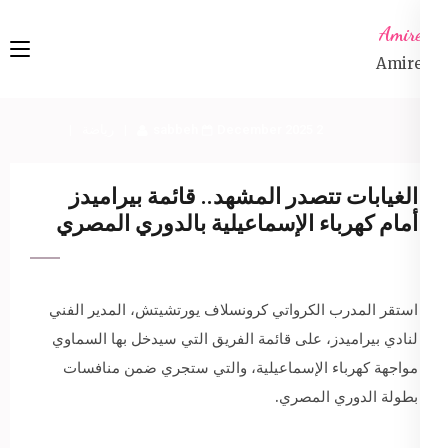
Ski
Amireta
t
Amireta
conten
(Pres
Enter
2 December 2025
sabbeh
رياضة
الغيابات تتصدر المشهد.. قائمة بيراميدز
أمام كهرباء الإسماعيلية بالدوري المصري
استقر المدرب الكرواتي كرونسلاف يورتشيتش، المدير الفني
لنادي بيراميدز، على قائمة الفريق التي سيدخل بها السماوي
مواجهة كهرباء الإسماعيلية، والتي ستجري ضمن منافسات
بطولة الدوري المصري.