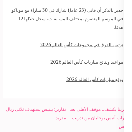
جدير بالذكر أن فاتي (23 عاما) شارك في 30 مباراة مع موناكو
في الموسم المنصرم بمختلف المسابقات، سجل خلالها 12
هدفا.
ترتيب الفرق في مجموعات كأس العالم 2026
مواعيد ونتائج مباريات كأس العالم 2026
توقع مباريات كأس العالم 2026
Post
أميريتا يكشف.. موقف الأهلي بعد
تقارير: بيتيس يستهدف ثلاثي ريال
navigation
اقتراب أنيس بوجلبان من تدريب
مدريد
تونس