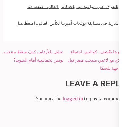
للتعرف على مواعيد مباريات كأس العالم.. اضغط هنا
شارك في مسابقة توقعات أميريتا لكأس العالم.. اضغط هنا
Post
أميريتا يكشف.. كواليس اجتماع
تحليل بالأرقام.. كيف سقط منتخب
navigation
صلاح مع لاعبي منتخب مصر قبل
تونس بخماسية أمام السويد؟
مواجهة بلجيكا
LEAVE A REPLY
You must be
logged in
to post a comment.