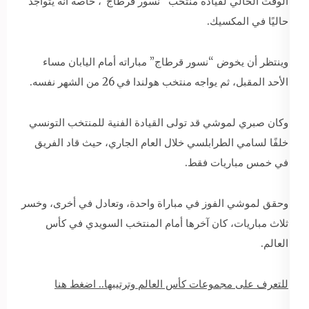
الوقت الحالي لقيادة منتخب “نسور قرطاج”، خاصة أنه يتواجد
حاليًا في المكسيك.
وينتظر أن يخوض “نسور قرطاج” مباراته أمام اليابان مساء
الأحد المقبل، ثم يواجه منتخب هولندا في 26 من الشهر نفسه.
وكان صبري لموشي قد تولى القيادة الفنية للمنتخب التونسي
خلفًا لسامي الطرابلسي خلال العام الجاري، حيث قاد الفريق
في خمس مباريات فقط.
وحقق لموشي الفوز في مباراة واحدة، وتعادل في أخرى، وخسر
ثلاث مباريات، كان آخرها أمام المنتخب السويدي في كأس
العالم.
للتعرف على مجموعات كأس العالم وترتيبها.. اضغط هنا