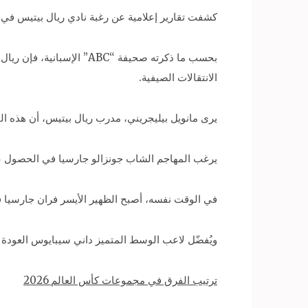
كشفت تقارير إعلامية عن رغبة نادي ريال بيتيس في التعاقد مع 3 لاعبين من ريال مدريد، في
بحسب ما ذكرته صحيفة “BC
الانتقالات الصيفية.
يرى مانويل بيليجريني، مدرب ريال بيتيس، أن هذه ال
يرغب المهاجم الشاب جونزالو جارسيا في الحصول عل
في الوقت نفسه، أصبح الظهير الأيسر فران جارسيا فائ
ويُفضّل لاعب الوسط المتميز داني سيبايوس العودة 
ترتيب الفرق في مجموعات كأس العالم 2026